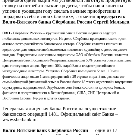
предновогодней акции мы установили льготную процентную
ставку на потребительские кредиты, чтобы наши клиенты
успели в уходящем году сделать важные приобретения и
порадовать себя и своих близких», - отметил
председатель
Волго-Вятского банка Сбербанка России Сергей Мальцев
.
ОАО «Сбербанк России»
– крупнейший банк в России и один из ведущих
глобальных финансовых институтов. На долю Сбербанка приходится около трети
активов всего российского банковского сектора. Сбербанк является ключевым
кредитором для национальной экономики и занимает крупнейшую долю на рынке
вкладов. Учредителем и основным акционером ОАО «Сбербанк России» является
Центральный банк Российской Федерации, владеющий 50% уставного капитала плюс
одна голосующая акция. Другими 50% акций Банка владеют российские и
международные инвесторы. Услугами Сбербанка пользуются более 110 млн
физических лиц и около 1 млн предприятий в 20 странах мира. Банк располагает
самой обширной филиальной сетью в России: более 18 тысяч отделений и внутренних
структурных подразделений. Зарубежная сеть Банка состоит из дочерних банков,
филиалов и представительств в Великобритании, США, СНГ, Центральной и
Восточной Европе, Турции и других странах.
Генеральная лицензия Банка России на осуществление
банковских операций 1481. Официальный сайт Банка –
www.sberbank.ru.
Волго-Вятский банк Сбербанка России
— один из 17