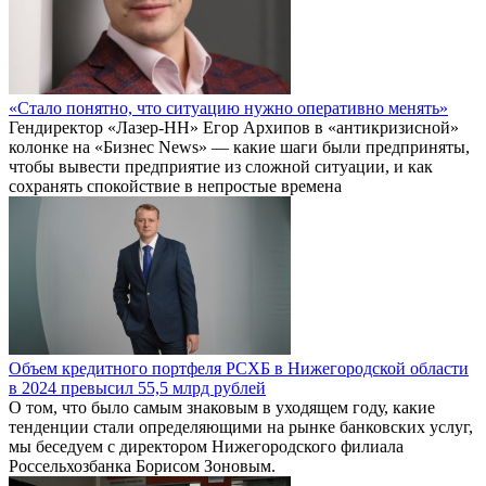
«Стало понятно, что ситуацию нужно оперативно менять»
Гендиректор «Лазер-НН» Егор Архипов в «антикризисной»
колонке на «Бизнес News» — какие шаги были предприняты,
чтобы вывести предприятие из сложной ситуации, и как
сохранять спокойствие в непростые времена
Объем кредитного портфеля РСХБ в Нижегородской области
в 2024 превысил 55,5 млрд рублей
О том, что было самым знаковым в уходящем году, какие
тенденции стали определяющими на рынке банковских услуг,
мы беседуем с директором Нижегородского филиала
Россельхозбанка Борисом Зоновым.