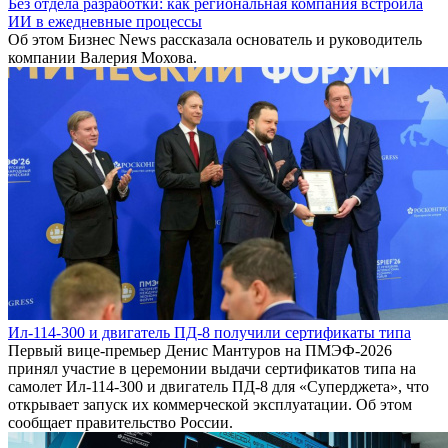
Без отдела разработки: как региональная компания встроила
ИИ в ежедневные процессы
Об этом Бизнес News рассказала основатель и руководитель
компании Валерия Мохова.
Ил-114-300 и двигатель ПД-8 получили сертификаты типа
Первый вице-премьер Денис Мантуров на ПМЭФ-2026
принял участие в церемонии выдачи сертификатов типа на
самолет Ил-114-300 и двигатель ПД-8 для «Суперджета», что
открывает запуск их коммерческой эксплуатации. Об этом
сообщает правительство России.