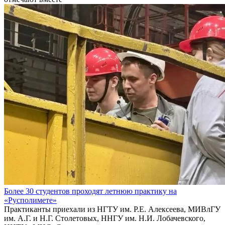
Более 30 студентов проходят летнюю практику на
«Русполимете»
Практиканты приехали из НГТУ им. Р.Е. Алексеева, МИВлГУ
им. А.Г. и Н.Г. Столетовых, ННГУ им. Н.И. Лобачевского,