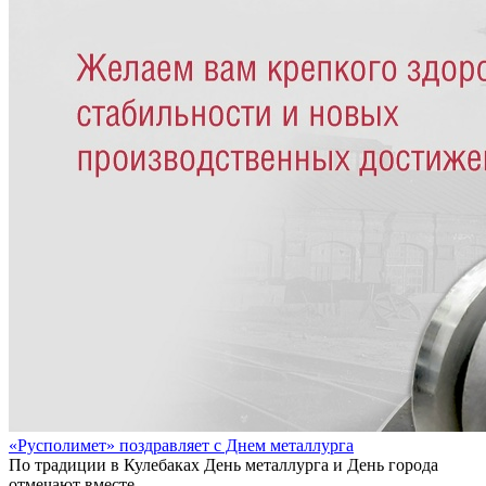
«Русполимет» поздравляет с Днем металлурга
По традиции в Кулебаках День металлурга и День города
отмечают вместе