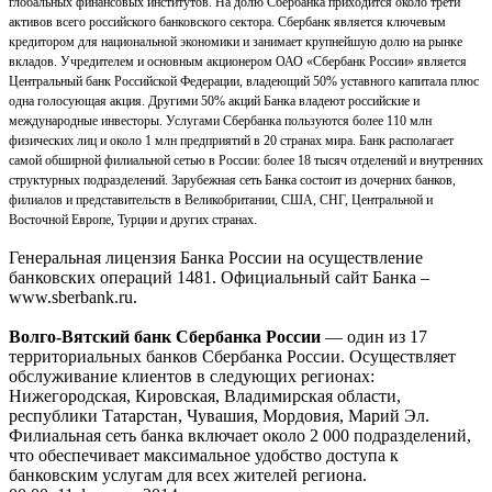
глобальных финансовых институтов. На долю Сбербанка приходится около трети
активов всего российского банковского сектора. Сбербанк является ключевым
кредитором для национальной экономики и занимает крупнейшую долю на рынке
вкладов. Учредителем и основным акционером ОАО «Сбербанк России» является
Центральный банк Российской Федерации, владеющий 50% уставного капитала плюс
одна голосующая акция. Другими 50% акций Банка владеют российские и
международные инвесторы. Услугами Сбербанка пользуются более 110 млн
физических лиц и около 1 млн предприятий в 20 странах мира. Банк располагает
самой обширной филиальной сетью в России: более 18 тысяч отделений и внутренних
структурных подразделений. Зарубежная сеть Банка состоит из дочерних банков,
филиалов и представительств в Великобритании, США, СНГ, Центральной и
Восточной Европе, Турции и других странах.
Генеральная лицензия Банка России на осуществление
банковских операций 1481. Официальный сайт Банка –
www.sberbank.ru.
Волго-Вятский банк Сбербанка России
— один из 17
территориальных банков Сбербанка России. Осуществляет
обслуживание клиентов в следующих регионах:
Нижегородская, Кировская, Владимирская области,
республики Татарстан, Чувашия, Мордовия, Марий Эл.
Филиальная сеть банка включает около 2 000 подразделений,
что обеспечивает максимальное удобство доступа к
банковским услугам для всех жителей региона.