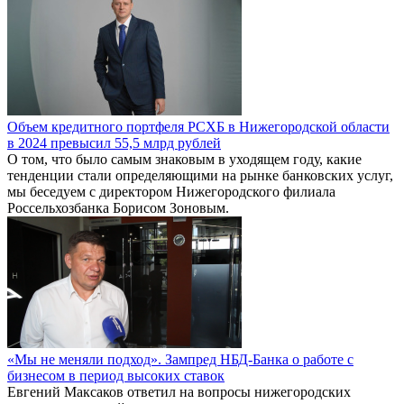
Объем кредитного портфеля РСХБ в Нижегородской области
в 2024 превысил 55,5 млрд рублей
О том, что было самым знаковым в уходящем году, какие
тенденции стали определяющими на рынке банковских услуг,
мы беседуем с директором Нижегородского филиала
Россельхозбанка Борисом Зоновым.
«Мы не меняли подход». Зампред НБД-Банка о работе с
бизнесом в период высоких ставок
Евгений Максаков ответил на вопросы нижегородских