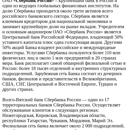
ОАО «
Сбербанк России
» – крупнейший банк в России и
один из ведущих глобальных финансовых институтов. На
долю Сбербанка приходится около трети активов всего
российского банковского сектора. Сбербанк является
ключевым кредитором для национальной экономики и
занимает крупнейшую долю на рынке вкладов. Учредителем
и основным акционером ОАО «Сбербанк России» является
Центральный банк Российской Федерации, владеющий 50%
уставного капитала плюс одна голосующая акция. Другими
50% акций Банка владеют российские и международные
инвесторы. Услугами Сбербанка пользуются более 110 млн
физических лиц и около 1 млн предприятий в 20 странах
мира. Банк располагает самой обширной филиальной сетью в
России: более 18 тысяч отделений и внутренних структурных
подразделений. Зарубежная сеть Банка состоит из дочерних
банков, филиалов и представительств в Великобритании,
США, СНГ, Центральной и Восточной Европе, Турции и
других странах.
Волго-Вятский банк Сбербанка России — один из 17
территориальных банков Сбербанка России. Осуществляет
обслуживание клиентов в следующих регионах:
Нижегородская, Кировская, Владимирская области,
республики Татарстан, Чувашия, Мордовия, Марий Эл.
Филиальная сеть банка включает около 2 000 подразделений,