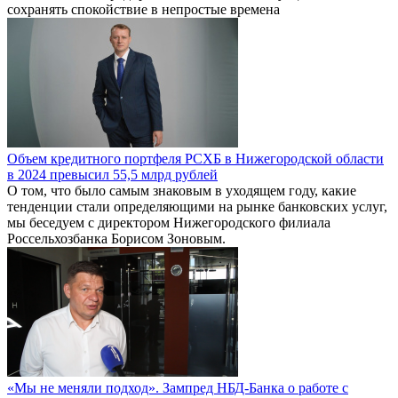
сохранять спокойствие в непростые времена
Объем кредитного портфеля РСХБ в Нижегородской области
в 2024 превысил 55,5 млрд рублей
О том, что было самым знаковым в уходящем году, какие
тенденции стали определяющими на рынке банковских услуг,
мы беседуем с директором Нижегородского филиала
Россельхозбанка Борисом Зоновым.
«Мы не меняли подход». Зампред НБД-Банка о работе с