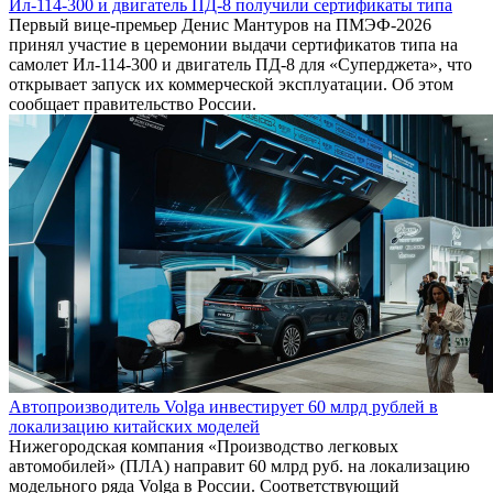
Ил-114-300 и двигатель ПД-8 получили сертификаты типа
Первый вице-премьер Денис Мантуров на ПМЭФ-2026
принял участие в церемонии выдачи сертификатов типа на
самолет Ил-114-300 и двигатель ПД-8 для «Суперджета», что
открывает запуск их коммерческой эксплуатации. Об этом
сообщает правительство России.
Автопроизводитель Volga инвестирует 60 млрд рублей в
локализацию китайских моделей
Нижегородская компания «Производство легковых
автомобилей» (ПЛА) направит 60 млрд руб. на локализацию
модельного ряда Volga в России. Соответствующий