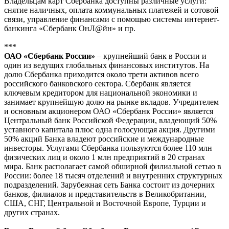
Владельцам карт Сбербанка доступны различные услуги:
снятие наличных, оплата коммунальных платежей и сотовой
связи, управление финансами с помощью системы интернет-
банкинга «Сбербанк ОнЛ@йн» и пр.
***
ОАО «Сбербанк России»
– крупнейший банк в России и
один из ведущих глобальных финансовых институтов. На
долю Сбербанка приходится около трети активов всего
российского банковского сектора. Сбербанк является
ключевым кредитором для национальной экономики и
занимает крупнейшую долю на рынке вкладов. Учредителем
и основным акционером ОАО «Сбербанк России» является
Центральный банк Российской Федерации, владеющий 50%
уставного капитала плюс одна голосующая акция. Другими
50% акций Банка владеют российские и международные
инвесторы. Услугами Сбербанка пользуются более 110 млн
физических лиц и около 1 млн предприятий в 20 странах
мира. Банк располагает самой обширной филиальной сетью в
России: более 18 тысяч отделений и внутренних структурных
подразделений. Зарубежная сеть Банка состоит из дочерних
банков, филиалов и представительств в Великобритании,
США, СНГ, Центральной и Восточной Европе, Турции и
других странах.