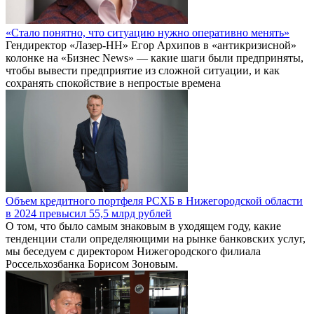
«Стало понятно, что ситуацию нужно оперативно менять»
Гендиректор «Лазер-НН» Егор Архипов в «антикризисной»
колонке на «Бизнес News» — какие шаги были предприняты,
чтобы вывести предприятие из сложной ситуации, и как
сохранять спокойствие в непростые времена
Объем кредитного портфеля РСХБ в Нижегородской области
в 2024 превысил 55,5 млрд рублей
О том, что было самым знаковым в уходящем году, какие
тенденции стали определяющими на рынке банковских услуг,
мы беседуем с директором Нижегородского филиала
Россельхозбанка Борисом Зоновым.