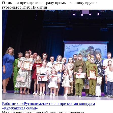
От имени президента награду промышленнику вручил
губернатор Глеб Никитин
Работники «Русполимета» стали призерами конкурса
«Кулебакская семья»
На конкурсе проявили себя три семьи заводчан