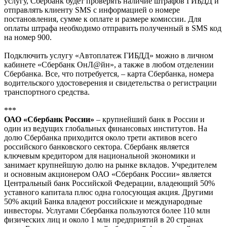
услугу, Сбербанк будет проверять наличие штрафов ГИБДД и
отправлять клиенту SMS с информацией о номере
постановления, сумме к оплате и размере комиссии. Для
оплаты штрафа необходимо отправить полученный в SMS код
на номер 900.
Подключить услугу «Автоплатеж ГИБДД» можно в личном
кабинете «Сбербанк ОнЛ@йн», а также в любом отделении
Сбербанка. Все, что потребуется, – карта Сбербанка, номера
водительского удостоверения и свидетельства о регистрации
транспортного средства.
***
ОАО «Сбербанк России»
– крупнейший банк в России и
один из ведущих глобальных финансовых институтов. На
долю Сбербанка приходится около трети активов всего
российского банковского сектора. Сбербанк является
ключевым кредитором для национальной экономики и
занимает крупнейшую долю на рынке вкладов. Учредителем
и основным акционером ОАО «Сбербанк России» является
Центральный банк Российской Федерации, владеющий 50%
уставного капитала плюс одна голосующая акция. Другими
50% акций Банка владеют российские и международные
инвесторы. Услугами Сбербанка пользуются более 110 млн
физических лиц и около 1 млн предприятий в 20 странах