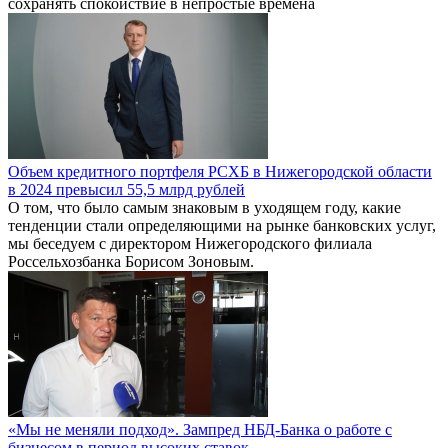
сохранять спокойствие в непростые времена
Объем кредитного портфеля РСХБ в Нижегородской области
в 2024 превысил 55,5 млрд рублей
О том, что было самым знаковым в уходящем году, какие
тенденции стали определяющими на рынке банковских услуг,
мы беседуем с директором Нижегородского филиала
Россельхозбанка Борисом Зоновым.
«Мы не меняли подход». Зампред НБД-Банка о работе с
бизнесом в период высоких ставок