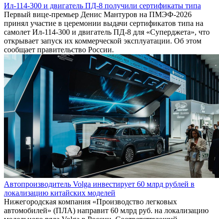
Ил-114-300 и двигатель ПД-8 получили сертификаты типа
Первый вице-премьер Денис Мантуров на ПМЭФ-2026
принял участие в церемонии выдачи сертификатов типа на
самолет Ил-114-300 и двигатель ПД-8 для «Суперджета», что
открывает запуск их коммерческой эксплуатации. Об этом
сообщает правительство России.
Автопроизводитель Volga инвестирует 60 млрд рублей в
локализацию китайских моделей
Нижегородская компания «Производство легковых
автомобилей» (ПЛА) направит 60 млрд руб. на локализацию