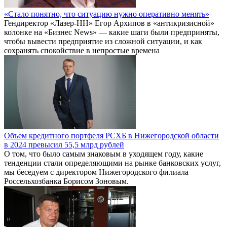
«Стало понятно, что ситуацию нужно оперативно менять»
Гендиректор «Лазер-НН» Егор Архипов в «антикризисной»
колонке на «Бизнес News» — какие шаги были предприняты,
чтобы вывести предприятие из сложной ситуации, и как
сохранять спокойствие в непростые времена
Объем кредитного портфеля РСХБ в Нижегородской области
в 2024 превысил 55,5 млрд рублей
О том, что было самым знаковым в уходящем году, какие
тенденции стали определяющими на рынке банковских услуг,
мы беседуем с директором Нижегородского филиала
Россельхозбанка Борисом Зоновым.