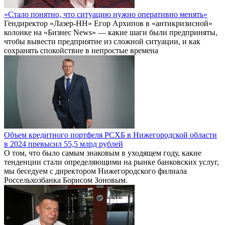
«Стало понятно, что ситуацию нужно оперативно менять»
Гендиректор «Лазер-НН» Егор Архипов в «антикризисной»
колонке на «Бизнес News» — какие шаги были предприняты,
чтобы вывести предприятие из сложной ситуации, и как
сохранять спокойствие в непростые времена
Объем кредитного портфеля РСХБ в Нижегородской области
в 2024 превысил 55,5 млрд рублей
О том, что было самым знаковым в уходящем году, какие
тенденции стали определяющими на рынке банковских услуг,
мы беседуем с директором Нижегородского филиала
Россельхозбанка Борисом Зоновым.