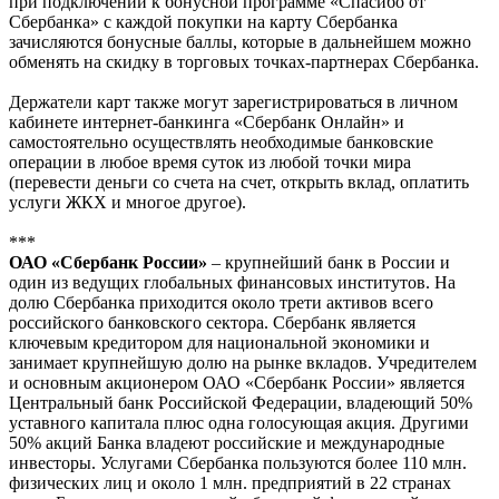
при подключении к бонусной программе «Спасибо от
Сбербанка» с каждой покупки на карту Сбербанка
зачисляются бонусные баллы, которые в дальнейшем можно
обменять на скидку в торговых точках-партнерах Сбербанка.
Держатели карт также могут зарегистрироваться в личном
кабинете интернет-банкинга «Сбербанк Онлайн» и
самостоятельно осуществлять необходимые банковские
операции в любое время суток из любой точки мира
(перевести деньги со счета на счет, открыть вклад, оплатить
услуги ЖКХ и многое другое).
***
ОАО «Сбербанк России»
– крупнейший банк в России и
один из ведущих глобальных финансовых институтов. На
долю Сбербанка приходится около трети активов всего
российского банковского сектора. Сбербанк является
ключевым кредитором для национальной экономики и
занимает крупнейшую долю на рынке вкладов. Учредителем
и основным акционером ОАО «Сбербанк России» является
Центральный банк Российской Федерации, владеющий 50%
уставного капитала плюс одна голосующая акция. Другими
50% акций Банка владеют российские и международные
инвесторы. Услугами Сбербанка пользуются более 110 млн.
физических лиц и около 1 млн. предприятий в 22 странах