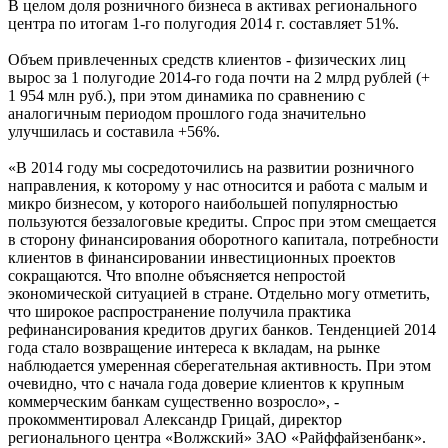
В целом доля розничного бизнеса в активах регионального
центра по итогам 1-го полугодия 2014 г. составляет 51%.
Объем привлеченных средств клиентов - физических лиц
вырос за 1 полугодие 2014-го года почти на 2 млрд рублей (+
1 954 млн руб.), при этом динамика по сравнению с
аналогичным периодом прошлого года значительно
улучшилась и составила +56%.
«В 2014 году мы сосредоточились на развитии розничного
направления, к которому у нас относится и работа с малым и
микро бизнесом, у которого наибольшей популярностью
пользуются беззалоговые кредиты. Спрос при этом смещается
в сторону финансирования оборотного капитала, потребности
клиентов в финансировании инвестиционных проектов
сокращаются. Что вполне объясняется непростой
экономической ситуацией в стране. Отдельно могу отметить,
что широкое распространение получила практика
рефинансирования кредитов других банков. Тенденцией 2014
года стало возвращение интереса к вкладам, на рынке
наблюдается умеренная сберегательная активность. При этом
очевидно, что с начала года доверие клиентов к крупным
коммерческим банкам существенно возросло», -
прокомментировал Александр Грицай, директор
регионального центра «Волжский» ЗАО «Райффайзенбанк».