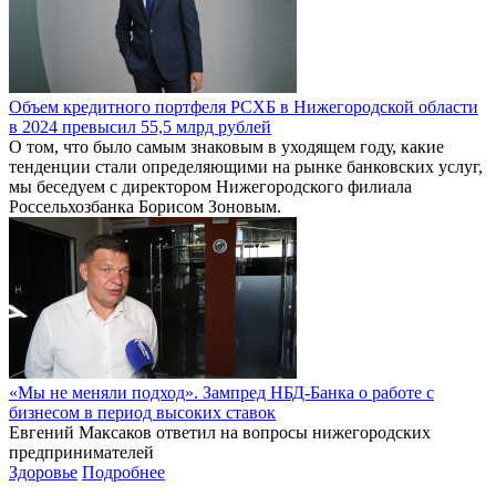
Объем кредитного портфеля РСХБ в Нижегородской области
в 2024 превысил 55,5 млрд рублей
О том, что было самым знаковым в уходящем году, какие
тенденции стали определяющими на рынке банковских услуг,
мы беседуем с директором Нижегородского филиала
Россельхозбанка Борисом Зоновым.
«Мы не меняли подход». Зампред НБД-Банка о работе с
бизнесом в период высоких ставок
Евгений Максаков ответил на вопросы нижегородских
предпринимателей
Здоровье
Подробнее