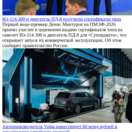
Ил-114-300 и двигатель ПД-8 получили сертификаты типа
Первый вице-премьер Денис Мантуров на ПМЭФ-2026
принял участие в церемонии выдачи сертификатов типа на
самолет Ил-114-300 и двигатель ПД-8 для «Суперджета», что
открывает запуск их коммерческой эксплуатации. Об этом
сообщает правительство России.
Автопроизводитель Volga инвестирует 60 млрд рублей в
локализацию китайских моделей