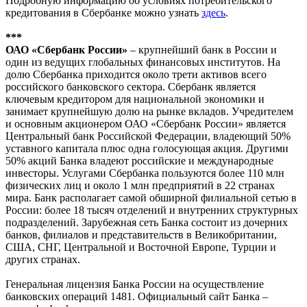
Подробную информацию об условиях потребительского
кредитования в Сбербанке можно узнать
здесь
.
***
ОАО «Сбербанк России»
– крупнейший банк в России и
один из ведущих глобальных финансовых институтов. На
долю Сбербанка приходится около трети активов всего
российского банковского сектора. Сбербанк является
ключевым кредитором для национальной экономики и
занимает крупнейшую долю на рынке вкладов. Учредителем
и основным акционером ОАО «Сбербанк России» является
Центральный банк Российской Федерации, владеющий 50%
уставного капитала плюс одна голосующая акция. Другими
50% акций Банка владеют российские и международные
инвесторы. Услугами Сбербанка пользуются более 110 млн
физических лиц и около 1 млн предприятий в 22 странах
мира. Банк располагает самой обширной филиальной сетью в
России: более 18 тысяч отделений и внутренних структурных
подразделений. Зарубежная сеть Банка состоит из дочерних
банков, филиалов и представительств в Великобритании,
США, СНГ, Центральной и Восточной Европе, Турции и
других странах.
Генеральная лицензия Банка России на осуществление
банковских операций 1481. Официальный сайт Банка –