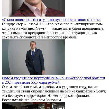
«Стало понятно, что ситуацию нужно оперативно менять»
Гендиректор «Лазер-НН» Егор Архипов в «антикризисной»
колонке на «Бизнес News» — какие шаги были предприняты,
чтобы вывести предприятие из сложной ситуации, и как
сохранять спокойствие в непростые времена
Объем кредитного портфеля РСХБ в Нижегородской области
в 2024 превысил 55,5 млрд рублей
О том, что было самым знаковым в уходящем году, какие
тенденции стали определяющими на рынке банковских услуг,
мы беседуем с директором Нижегородского филиала
Россельхозбанка Борисом Зоновым.