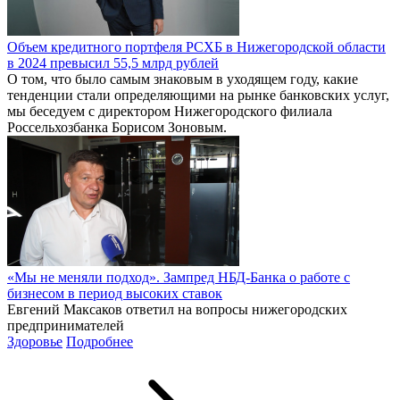
Объем кредитного портфеля РСХБ в Нижегородской области
в 2024 превысил 55,5 млрд рублей
О том, что было самым знаковым в уходящем году, какие
тенденции стали определяющими на рынке банковских услуг,
мы беседуем с директором Нижегородского филиала
Россельхозбанка Борисом Зоновым.
«Мы не меняли подход». Зампред НБД-Банка о работе с
бизнесом в период высоких ставок
Евгений Максаков ответил на вопросы нижегородских
предпринимателей
Здоровье
Подробнее