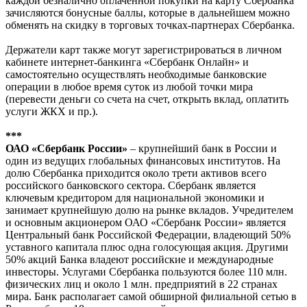
каждой безналично оплаченной покупки на карту Сбербанка
зачисляются бонусные баллы, которые в дальнейшем можно
обменять на скидку в торговых точках-партнерах Сбербанка.
Держатели карт также могут зарегистрироваться в личном
кабинете интернет-банкинга «Сбербанк Онлайн» и
самостоятельно осуществлять необходимые банковские
операции в любое время суток из любой точки мира
(перевести деньги со счета на счет, открыть вклад, оплатить
услуги ЖКХ и пр.).
***
ОАО «Сбербанк России»
– крупнейший банк в России и
один из ведущих глобальных финансовых институтов. На
долю Сбербанка приходится около трети активов всего
российского банковского сектора. Сбербанк является
ключевым кредитором для национальной экономики и
занимает крупнейшую долю на рынке вкладов. Учредителем
и основным акционером ОАО «Сбербанк России» является
Центральный банк Российской Федерации, владеющий 50%
уставного капитала плюс одна голосующая акция. Другими
50% акций Банка владеют российские и международные
инвесторы. Услугами Сбербанка пользуются более 110 млн.
физических лиц и около 1 млн. предприятий в 22 странах
мира. Банк располагает самой обширной филиальной сетью в