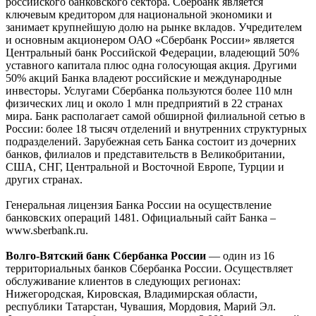
российского банковского сектора. Сбербанк является
ключевым кредитором для национальной экономики и
занимает крупнейшую долю на рынке вкладов. Учредителем
и основным акционером ОАО «Сбербанк России» является
Центральный банк Российской Федерации, владеющий 50%
уставного капитала плюс одна голосующая акция. Другими
50% акций Банка владеют российские и международные
инвесторы. Услугами Сбербанка пользуются более 110 млн
физических лиц и около 1 млн предприятий в 22 странах
мира. Банк располагает самой обширной филиальной сетью в
России: более 18 тысяч отделений и внутренних структурных
подразделений. Зарубежная сеть Банка состоит из дочерних
банков, филиалов и представительств в Великобритании,
США, СНГ, Центральной и Восточной Европе, Турции и
других странах.
Генеральная лицензия Банка России на осуществление
банковских операций 1481. Официальный сайт Банка –
www.sberbank.ru.
Волго-Вятский банк Сбербанка России
— один из 16
территориальных банков Сбербанка России. Осуществляет
обслуживание клиентов в следующих регионах:
Нижегородская, Кировская, Владимирская области,
республики Татарстан, Чувашия, Мордовия, Марий Эл.