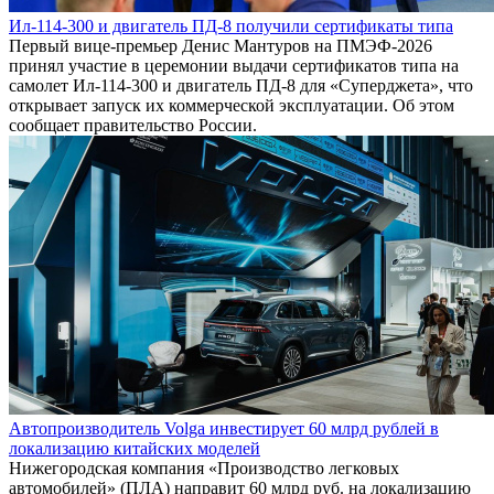
Ил-114-300 и двигатель ПД-8 получили сертификаты типа
Первый вице-премьер Денис Мантуров на ПМЭФ-2026
принял участие в церемонии выдачи сертификатов типа на
самолет Ил-114-300 и двигатель ПД-8 для «Суперджета», что
открывает запуск их коммерческой эксплуатации. Об этом
сообщает правительство России.
Автопроизводитель Volga инвестирует 60 млрд рублей в
локализацию китайских моделей
Нижегородская компания «Производство легковых
автомобилей» (ПЛА) направит 60 млрд руб. на локализацию