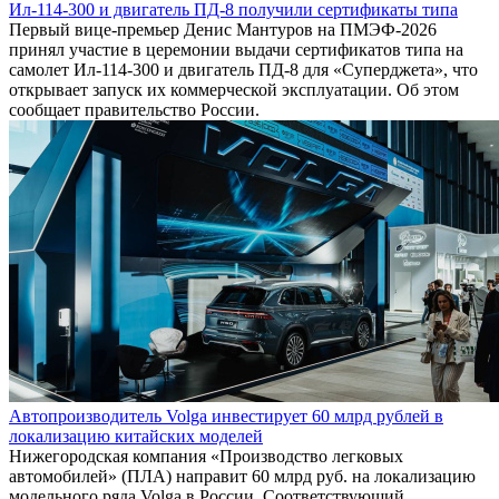
Ил-114-300 и двигатель ПД-8 получили сертификаты типа
Первый вице-премьер Денис Мантуров на ПМЭФ-2026
принял участие в церемонии выдачи сертификатов типа на
самолет Ил-114-300 и двигатель ПД-8 для «Суперджета», что
открывает запуск их коммерческой эксплуатации. Об этом
сообщает правительство России.
Автопроизводитель Volga инвестирует 60 млрд рублей в
локализацию китайских моделей
Нижегородская компания «Производство легковых
автомобилей» (ПЛА) направит 60 млрд руб. на локализацию
модельного ряда Volga в России. Соответствующий