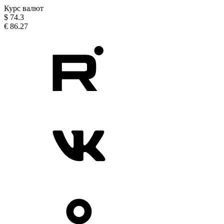
Курс валют
$
74.3
€
86.27