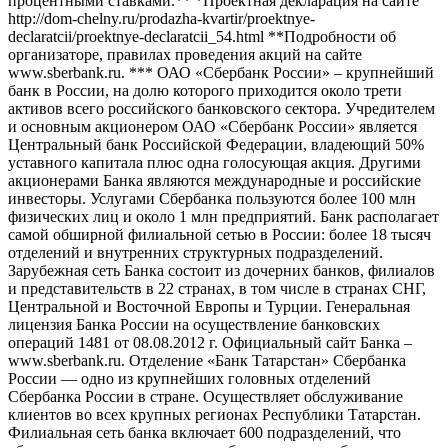
процентными ставками.** *Проектная декларация на сайте
http://dom-chelny.ru/prodazha-kvartir/proektnye-
declaratcii/proektnye-declaratcii_54.html **Подробности об
организаторе, правилах проведения акций на сайте
www.sberbank.ru. *** ОАО «Сбербанк России» – крупнейший
банк в России, на долю которого приходится около трети
активов всего российского банковского сектора. Учредителем
и основным акционером ОАО «Сбербанк России» является
Центральный банк Российской Федерации, владеющий 50%
уставного капитала плюс одна голосующая акция. Другими
акционерами Банка являются международные и российские
инвесторы. Услугами Сбербанка пользуются более 100 млн
физических лиц и около 1 млн предприятий. Банк располагает
самой обширной филиальной сетью в России: более 18 тысяч
отделений и внутренних структурных подразделений.
Зарубежная сеть Банка состоит из дочерних банков, филиалов
и представительств в 22 странах, в том числе в странах СНГ,
Центральной и Восточной Европы и Турции. Генеральная
лицензия Банка России на осуществление банковских
операций 1481 от 08.08.2012 г. Официальный сайт Банка –
www.sberbank.ru. Отделение «Банк Татарстан» Сбербанка
России — одно из крупнейших головных отделений
Сбербанка России в стране. Осуществляет обслуживание
клиентов во всех крупных регионах Республики Татарстан.
Филиальная сеть банка включает 600 подразделений, что