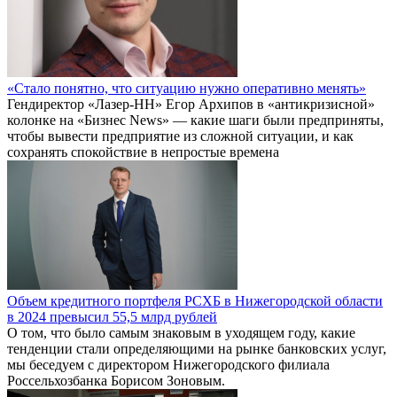
«Стало понятно, что ситуацию нужно оперативно менять»
Гендиректор «Лазер-НН» Егор Архипов в «антикризисной»
колонке на «Бизнес News» — какие шаги были предприняты,
чтобы вывести предприятие из сложной ситуации, и как
сохранять спокойствие в непростые времена
Объем кредитного портфеля РСХБ в Нижегородской области
в 2024 превысил 55,5 млрд рублей
О том, что было самым знаковым в уходящем году, какие
тенденции стали определяющими на рынке банковских услуг,
мы беседуем с директором Нижегородского филиала
Россельхозбанка Борисом Зоновым.