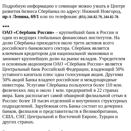
Подробную информацию о семинаре можно узнать в Центре
развития бизнеса Сбербанка по адресу: Нижний Новгород,
пр-т Ленина, 69/1
или по телефонам:
(831) 244-82-79, 244-82-78.
***
ОАО «Сбербанк России»
– крупнейший банк в России и
один из ведущих глобальных финансовых институтов. На
долю Сбербанка приходится около трети активов всего
российского банковского сектора. Сбербанк является
ключевым кредитором для национальной экономики и
занимает крупнейшую долю на рынке вкладов. Учредителем
и основным акционером ОАО «Сбербанк России» является
Центральный банк Российской Федерации, владеющий 50%
уставного капитала плюс одна голосующая акция. Другими
50% акций Банка владеют российские и международные
инвесторы. Услугами Сбербанка пользуются более 110 млн.
физических лиц и около 1 млн. предприятий в 22 странах
мира. Банк располагает самой обширной филиальной сетью в
России: более 18 тысяч отделений и внутренних структурных
подразделений. Зарубежная сеть Банка состоит из дочерних
банков, филиалов и представительств в Великобритании,
США, СНГ, Центральной и Восточной Европе, Турции и
других странах.