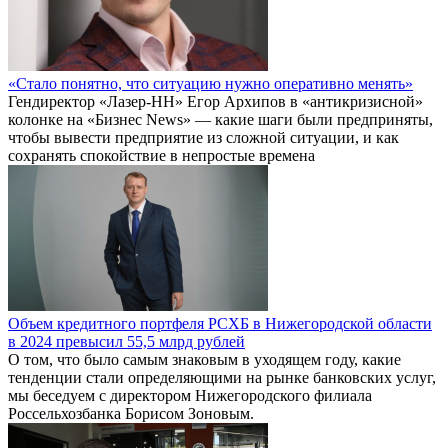
«Стало понятно, что ситуацию нужно оперативно менять»
Гендиректор «Лазер-НН» Егор Архипов в «антикризисной»
колонке на «Бизнес News» — какие шаги были предприняты,
чтобы вывести предприятие из сложной ситуации, и как
сохранять спокойствие в непростые времена
Объем кредитного портфеля РСХБ в Нижегородской области
в 2024 превысил 55,5 млрд рублей
О том, что было самым знаковым в уходящем году, какие
тенденции стали определяющими на рынке банковских услуг,
мы беседуем с директором Нижегородского филиала
Россельхозбанка Борисом Зоновым.