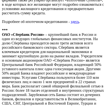
фирмами также регулярно организует «Ипотечные субботы»,
в ходе которых все желающие могут подробно ознакомиться с
условиями жилищного кредитования и предварительно
рассчитать сумму кредита.
Подробнее об ипотечном кредитовании -
здесь
.
***
ОАО «Сбербанк России»
– крупнейший банк в России и
один из ведущих глобальных финансовых институтов. На
долю Сбербанка приходится около трети активов всего
российского банковского сектора. Сбербанк является
ключевым кредитором для национальной экономики и
занимает крупнейшую долю на рынке вкладов. Учредителем
и основным акционером ОАО «Сбербанк России» является
Центральный банк Российской Федерации, владеющий 50%
уставного капитала плюс одна голосующая акция. Другими
50% акций Банка владеют российские и международные
инвесторы. Услугами Сбербанка пользуются более 110 млн
физических лиц и около 1 млн предприятий в 22 странах
мира. Банк располагает самой обширной филиальной сетью в
России: более 18 тысяч отделений и внутренних структурных
подразделений. Зарубежная сеть Банка состоит из дочерних
банков, филиалов и представительств в Великобритании,
США, СНГ, Центральной и Восточной Европе, Турции и