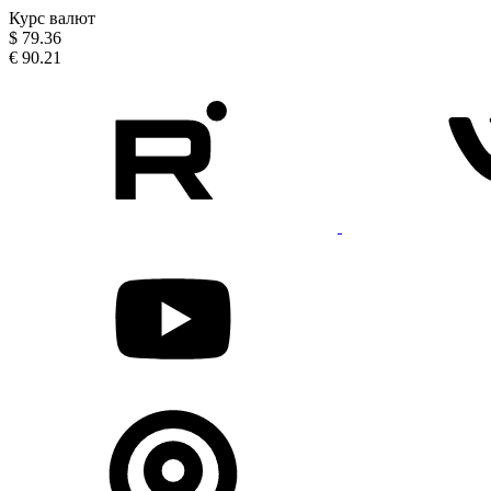
Курс валют
$
79.36
€
90.21