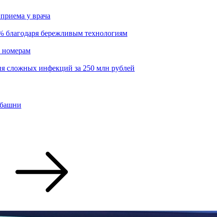
приема у врача
6% благодаря бережливым технологиям
о номерам
ия сложных инфекций за 250 млн рублей
ебашни