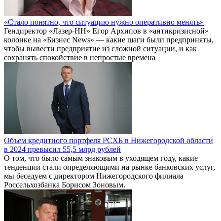
«Стало понятно, что ситуацию нужно оперативно менять»
Гендиректор «Лазер-НН» Егор Архипов в «антикризисной»
колонке на «Бизнес News» — какие шаги были предприняты,
чтобы вывести предприятие из сложной ситуации, и как
сохранять спокойствие в непростые времена
Объем кредитного портфеля РСХБ в Нижегородской области
в 2024 превысил 55,5 млрд рублей
О том, что было самым знаковым в уходящем году, какие
тенденции стали определяющими на рынке банковских услуг,
мы беседуем с директором Нижегородского филиала
Россельхозбанка Борисом Зоновым.