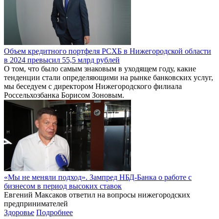
Объем кредитного портфеля РСХБ в Нижегородской области
в 2024 превысил 55,5 млрд рублей
О том, что было самым знаковым в уходящем году, какие
тенденции стали определяющими на рынке банковских услуг,
мы беседуем с директором Нижегородского филиала
Россельхозбанка Борисом Зоновым.
«Мы не меняли подход». Зампред НБД-Банка о работе с
бизнесом в период высоких ставок
Евгений Максаков ответил на вопросы нижегородских
предпринимателей
Здоровье
Подробнее