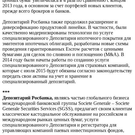
ценных бумаг увеличилась в 4 раза по сравнению с концом
2013 года, в основном за счет портфелей новых клиентов,
прежде всего брокеров и банков.
Депозитарий Росбанка также продолжил расширение и
диверсификацию продуктовой линейки. В частности, были
качественно модернизированы технологии по услуге
специализированного Депозитария ипотечного покрытия для
эмитентов ипотечных облигаций, разработаны новые схемы
проведения гарантированных Escrow расчетов с ценными
бумагами для сделок по слиянию и поглощению (M&A). В
2014 году были начаты работы по созданию услуги
специализированного Депозитария для страховых компаний,
которые с июля 2015 будут обязаны согласно законодательству
передать свои активы на учет и хранение в
специализированный депозитарий.
***
Депозитарий Росбанка,
являясь частью глобального бизнеса
международной банковской группы Societe Generale – Societe
Generale Securities Services (SGSS), предлагает своим клиентам
классическое кастодиальное обслуживание на российском и
международном рынках ценных бумаг, услуги
специализированного Депозитария и регистратора для
управляющих компаний паевых инвестиционных фондов,