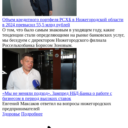
Объем кредитного портфеля РСХБ в Нижегородской области
в 2024 превысил 55,5 млрд рублей
О том, что было самым знаковым в уходящем году, какие
тенденции стали определяющими на рынке банковских услуг,
мы беседуем с директором Нижегородского филиала
Россельхозбанка Борисом Зоновым.
«Мы не меняли подход». Зампред НБД-Банка о работе с
бизнесом в период высоких ставок
Евгений Максаков ответил на вопросы нижегородских
предпринимателей
Здоровье
Подробнее