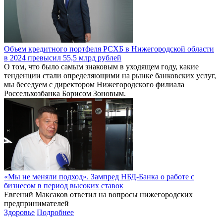
Объем кредитного портфеля РСХБ в Нижегородской области
в 2024 превысил 55,5 млрд рублей
О том, что было самым знаковым в уходящем году, какие
тенденции стали определяющими на рынке банковских услуг,
мы беседуем с директором Нижегородского филиала
Россельхозбанка Борисом Зоновым.
«Мы не меняли подход». Зампред НБД-Банка о работе с
бизнесом в период высоких ставок
Евгений Максаков ответил на вопросы нижегородских
предпринимателей
Здоровье
Подробнее