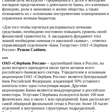
Главная цель экскурсии - сформировать у детей и молодежи
наглядное представление о деятельности банка, его ключевых
функциях, роли в экономике и жизни общества, а также
познакомить их с основными инструментами планирования и
управления личным бюджетом.
«Для того чтобы научиться распоряжаться личными
средствами, необходимо постоянно повышать уровень своей
финансовой грамотности. А закладывать фундамент этих
знаний необходимо начиная со школьной скамьи», - отметил
управляющий отделением «Банк Татарстан» ОАО «Сбербанк
России»
Рушан Сахбиев.
***
ОАО «Сбербанк России»
– крупнейший банк в России, на
долю которого приходится около трети активов всего
российского банковского сектора. Учредителем и основным
акционером ОАО «Сбербанк России» является Центральный
банк Российской Федерации, владеющий 50% уставного
капитала плюс одна голосующая акция. Другими
акционерами Банка являются международные и российские
инвесторы. Услугами Сбербанка пользуются более 100 млн
физических лиц и около 1 млн предприятий. Банк располагает
самой обширной филиальной сетью в России: более 18 тысяч
отделений и внутренних структурных подразделений.