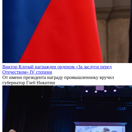
Виктор Клочай награжден орденом «За заслуги перед
Отечеством» IV степени
От имени президента награду промышленнику вручил
губернатор Глеб Никитин