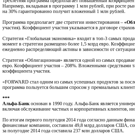
Трехлетняя программа предполагает повышенный коэффициент у
Например, вкладывая в программу 1 млн рублей, при росте ры
на 30% гарантированно получит вложенный 1 млн рублей.
Программа предполагает две стратегии инвестирования –
«Обл
участия). Коэффициент участия указывается в договоре страх
Стратегия «Глобальная экономика» входит в топ-3 самых прод
момент в стратегии размещено более 1,5 млрд евро. Коэффиц
ежедневно распределяющий активы в зависимости от ситуации н
Стратегия «Облигационная» является одной из самых продавае
евро. Коэффициент участия – 208%. Вложенными средствами та
коэффициента участия.
«FORWARD стал одним из самых успешных продуктов за после
программа пользуется большим спросом у премиальных клиент
***
Альфа-Банк
основан в 1990 году. Альфа-Банк является униве
включая обслуживание частных и корпоративных клиентов, ин
По итогам первого полугодия 2014 года согласно данным фин
финансовые компании, составили 49,8 млрд долларов США, с
за полугодие 2014 года составила 237 млн долларов США.