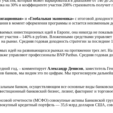
частия, который может варьироваться в диапазоне от 140 до 2
нка на 30% и коэффициенте участия 208% страхователь получит 
игационная»
и
«Глобальная экономика»
с итоговой доходность
ования в момент оформления программы и остается неизменным 
аваемых инвестиционных идей в Европе, она никогда не показыв
иент участия – 140% в рублях. Вложенными средствами управля
а рынке. Средняя годовая доходность стратегии за последние 1
мых идей на развивающихся рынках на протяжении трех лет. На
кже управляют профессионалы BNP Paribas. Средняя годовая дох
дний год, – комментирует
Александр Денисов
, заместитель Г
ов банков, мы видим это по цифрам. Мы прогнозируем дальнейши
рсальным банком, осуществляющим все основные виды банковски
вестиционный банковский бизнес, лизинг, факторинг и торгово
ансовой отчетности (МСФО) совокупные активы Банковской гру
овокупный кредитный портфель — 35,6 млрд долларов США, со