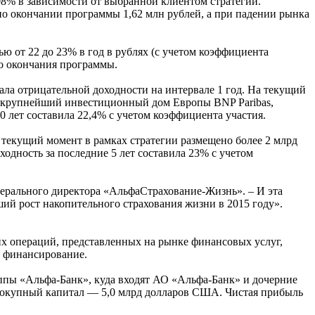
08% в зависимости от выбранной клиентом стратегии.
по окончании программы 1,62 млн рублей, а при падении рынка
ю от 22 до 23% в год в рублях (с учетом коэффициента
до окончания программы.
ала отрицательной доходности на интервале 1 год. На текущий
ет крупнейший инвестиционный дом Европы BNP Paribas,
0 лет составила 22,4% с учетом коэффициента участия.
 текущий момент в рамках стратегии размещено более 2 млрд
одность за последние 5 лет составила 23% с учетом
енерального директора «АльфаСтрахование-Жизнь». – И эта
й рост накопительного страхования жизни в 2015 году».
х операций, представленных на рынке финансовых услуг,
е финансирование.
ппы «Альфа-Банк», куда входят АО «Альфа-Банк» и дочерние
вокупный капитал — 5,0 млрд долларов США. Чистая прибыль