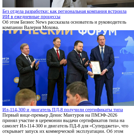
Без отдела разработки: как региональная компания встроила
ИИ в ежедневные процессы
Об этом Бизнес News рассказала основатель и руководитель
компании Валерия Мохова.
Ил-114-300 и двигатель ПД-8 получили сертификаты типа
Первый вице-премьер Денис Мантуров на ПМЭФ-2026
принял участие в церемонии выдачи сертификатов типа на
самолет Ил-114-300 и двигатель ПД-8 для «Суперджета», что
открывает запуск их коммерческой эксплуатации. Об этом