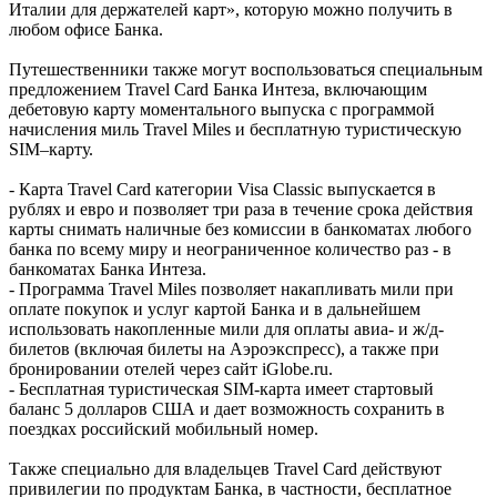
Италии для держателей карт», которую можно получить в
любом офисе Банка.
Путешественники также могут воспользоваться специальным
предложением Travel Card Банка Интеза, включающим
дебетовую карту моментального выпуска с программой
начисления миль Travel Miles и бесплатную туристическую
SIM–карту.
- Карта Travel Card категории Visa Classic выпускается в
рублях и евро и позволяет три раза в течение срока действия
карты снимать наличные без комиссии в банкоматах любого
банка по всему миру и неограниченное количество раз - в
банкоматах Банка Интеза.
- Программа Travel Miles позволяет накапливать мили при
оплате покупок и услуг картой Банка и в дальнейшем
использовать накопленные мили для оплаты авиа- и ж/д-
билетов (включая билеты на Аэроэкспресс), а также при
бронировании отелей через сайт iGlobe.ru.
- Бесплатная туристическая SIM-карта имеет стартовый
баланс 5 долларов США и дает возможность сохранить в
поездках российский мобильный номер.
Также специально для владельцев Travel Card действуют
привилегии по продуктам Банка, в частности, бесплатное