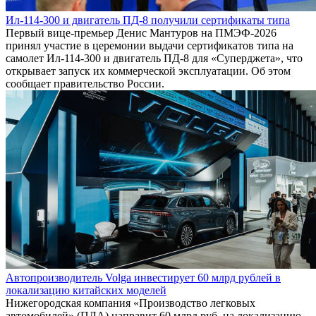
Ил-114-300 и двигатель ПД-8 получили сертификаты типа
Первый вице-премьер Денис Мантуров на ПМЭФ-2026
принял участие в церемонии выдачи сертификатов типа на
самолет Ил-114-300 и двигатель ПД-8 для «Суперджета», что
открывает запуск их коммерческой эксплуатации. Об этом
сообщает правительство России.
Автопроизводитель Volga инвестирует 60 млрд рублей в
локализацию китайских моделей
Нижегородская компания «Производство легковых
автомобилей» (ПЛА) направит 60 млрд руб. на локализацию