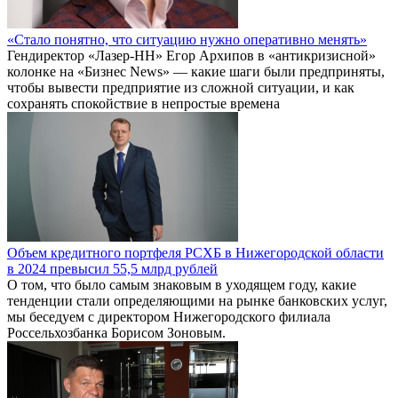
«Стало понятно, что ситуацию нужно оперативно менять»
Гендиректор «Лазер-НН» Егор Архипов в «антикризисной»
колонке на «Бизнес News» — какие шаги были предприняты,
чтобы вывести предприятие из сложной ситуации, и как
сохранять спокойствие в непростые времена
Объем кредитного портфеля РСХБ в Нижегородской области
в 2024 превысил 55,5 млрд рублей
О том, что было самым знаковым в уходящем году, какие
тенденции стали определяющими на рынке банковских услуг,
мы беседуем с директором Нижегородского филиала
Россельхозбанка Борисом Зоновым.