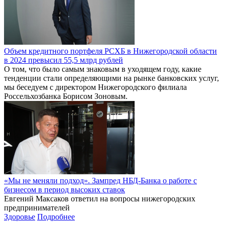
Объем кредитного портфеля РСХБ в Нижегородской области
в 2024 превысил 55,5 млрд рублей
О том, что было самым знаковым в уходящем году, какие
тенденции стали определяющими на рынке банковских услуг,
мы беседуем с директором Нижегородского филиала
Россельхозбанка Борисом Зоновым.
«Мы не меняли подход». Зампред НБД-Банка о работе с
бизнесом в период высоких ставок
Евгений Максаков ответил на вопросы нижегородских
предпринимателей
Здоровье
Подробнее