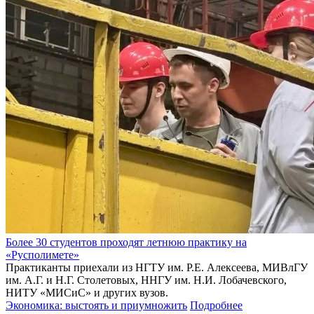
Более 30 студентов проходят летнюю практику на
«Русполимете»
Практиканты приехали из НГТУ им. Р.Е. Алексеева, МИВлГУ
им. А.Г. и Н.Г. Столетовых, ННГУ им. Н.И. Лобачевского,
НИТУ «МИСиС» и других вузов.
Экономика: выстоять и приумножить
Подробнее