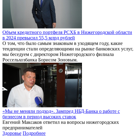
Объем кредитного портфеля РСХБ в Нижегородской области
в 2024 превысил 55,5 млрд рублей
О том, что было самым знаковым в уходящем году, какие
тенденции стали определяющими на рынке банковских услуг,
мы беседуем с директором Нижегородского филиала
Россельхозбанка Борисом Зоновым.
«Мы не меняли подход». Зампред НБД-Банка о работе с
бизнесом в период высоких ставок
Евгений Максаков ответил на вопросы нижегородских
предпринимателей
Здоровье
Подробнее