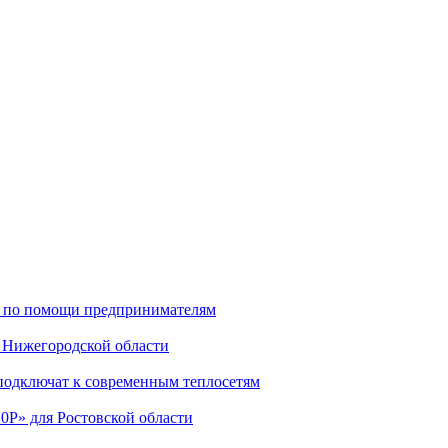
ью по помощи предпринимателям
 Нижегородской области
подключат к современным теплосетям
0Р» для Ростовской области