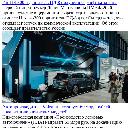
Ил-114-300 и двигатель ПД-8 получили сертификаты типа
Первый вице-премьер Денис Мантуров на ПМЭФ-2026
принял участие в церемонии выдачи сертификатов типа на
самолет Ил-114-300 и двигатель ПД-8 для «Суперджета», что
открывает запуск их коммерческой эксплуатации. Об этом
сообщает правительство России.
Автопроизводитель Volga инвестирует 60 млрд рублей в
локализацию китайских моделей
Нижегородская компания «Производство легковых
автомобилей» (ПЛА) направит 60 млрд руб. на локализацию
модельного ряда Volga в России. Соответствующий