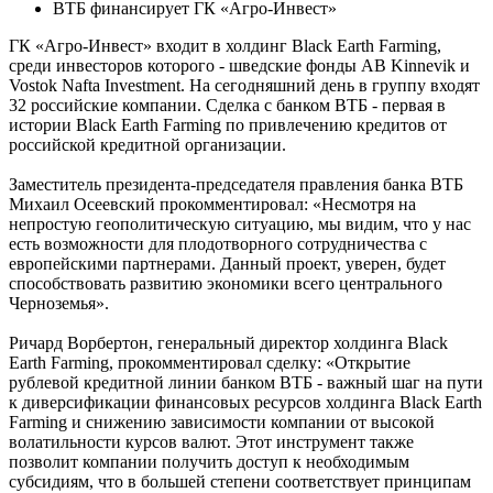
ВТБ финансирует ГК «Агро-Инвест»
ГК «Агро-Инвест» входит в холдинг Black Earth Farming,
среди инвесторов которого - шведские фонды AB Kinnevik и
Vostok Nafta Investment. На сегодняшний день в группу входят
32 российские компании. Сделка с банком ВТБ - первая в
истории Black Earth Farming по привлечению кредитов от
российской кредитной организации.
Заместитель президента-председателя правления банка ВТБ
Михаил Осеевский прокомментировал: «Несмотря на
непростую геополитическую ситуацию, мы видим, что у нас
есть возможности для плодотворного сотрудничества с
европейскими партнерами. Данный проект, уверен, будет
способствовать развитию экономики всего центрального
Черноземья».
Ричард Ворбертон, генеральный директор холдинга Black
Earth Farming, прокомментировал сделку: «Открытие
рублевой кредитной линии банком ВТБ - важный шаг на пути
к диверсификации финансовых ресурсов холдинга Black Earth
Farming и снижению зависимости компании от высокой
волатильности курсов валют. Этот инструмент также
позволит компании получить доступ к необходимым
субсидиям, что в большей степени соответствует принципам