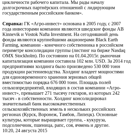
цикличности рабочего капитала. Мы рады началу
долгосрочных партнёрских отношений с лидирующим
государственным российским банком».
Справка:
ГК «Агро-инвест» основана в 2005 году, с 2007
года инвесторами компании являются шведские фонды AB
Kinnevik и Vostok Nafta Investment. На сегодняшний день
фонды являются крупнейшими акционерами Black Earth
Farming, компании - конечного собственника в российском
периметре консолидации группы (листинг на бирже Nasdaq
OMX Stockholm). По состоянию на 01.04.2015г. рыночная
капитализация компании составила 102 млн. USD. За 2014 год
предприятиями холдинга было произведено 530 000 тонн
продукции растениеводства. Холдинг владеет мощностями
для единовременного хранения зерновых общей
вместимостью порядка 676 000 тонн. Площадь полей
сельхозпредприятий, входящих в состав компании «Агро-
инвест», превышает 271 тысячу гектаров, из которых 242
тысяч - в собственности. Холдинг консолидировал
значительный банк высококачественных
сельскохозяйственных земель в нескольких российских
регионах (Курск, Воронеж, Тамбов, Липецк). Основные
культуры, которые выращивает группа, - кукуруза,
подсолнечник, пшеница, рапс, соя, ячмень и другие.
10:20, 24 августа 2015