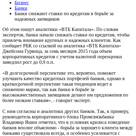
Бизнес
Банки
Банки снижают ставки по кредитам в борьбе за
надежных заемщиков
Об этом пишут аналитики «ВТБ Капитала». По словам
экспертов, банки начали снижать ставки по кредитам, чтобы
привлечь внимание крупных и надежных клиентов. Как
сообщает РБК со ссылкой на аналитика «ВТБ Капитала»
Джейсона Гурвица, за семь месяцев 2015 года объем
корпоративных кредитов с учетом валютной переоценки
замедлил рост до 0,9 п.п.
«В долгосрочной перспективе это, вероятно, поможет
улучшить качество кредитных портфелей банков, однако в
краткосрочной перспективе такая тенденция ведет к
снижению маржи, так как банки в борьбе за
высококачественных заемщиков делают им предложения по
более низким ставкам», - говорит эксперт.
С ним согласны и аналитики других банков. Так, к примеру,
руководитель корпоративного блока Промсвязьбанка
Владимир Яшин отметил, что в условиях кризиса поведение
банков вполне объяснимо - борьба за хорошего клиента между
банками существовала всегда, и особенно усиливается с