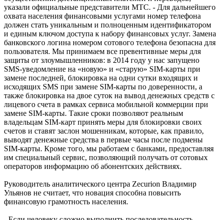
указали официальные представители МТС. - Для дальнейшего
охвата населения финансовыми услугами номер телефона
должен стать уникальным и полноценным идентификатором
и единым ключом доступа к набору финансовых услуг. Замена
банковского логина номером сотового телефона безопасна для
пользователя. Мы принимаем все превентивные меры для
защиты от злоумышленников: в 2014 году у нас запущено
SMS-уведомление на «новую» и «старую» SIM-карты при
замене последней, блокировка на одни сутки входящих и
исходящих SMS при замене SIM-карты по доверенности, а
также блокировка на двое суток на вывод денежных средств с
лицевого счета в рамках сервиса мобильной коммерции при
замене SIM-карты. Такие сроки позволяют реальным
владельцам SIM-карт принять меры для блокировки своих
счетов и ставят заслон мошенникам, которые, как правило,
выводят денежные средства в первые часы после подмены
SIM-карты. Кроме того, мы работаем с банками, предоставляя
им специальный сервис, позволяющий получать от сотовых
операторов информацию об абонентских действиях.
Руководитель аналитического центра Zecurion Владимир
Ульянов не считает, что новация способна повысить
финансовую грамотность населения.
- Если человеку сложно выполнить последовательность