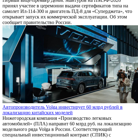
Первый вице-премьер Денис Мантуров на ПМЭФ-2026
принял участие в церемонии выдачи сертификатов типа на
самолет Ил-114-300 и двигатель ПД-8 для «Суперджета», что
открывает запуск их коммерческой эксплуатации. Об этом
сообщает правительство России.
Автопроизводитель Volga инвестирует 60 млрд рублей в
локализацию китайских моделей
Нижегородская компания «Производство легковых
автомобилей» (ПЛА) направит 60 млрд руб. на локализацию
модельного ряда Volga в России. Соответствующий
специальный инвестиционный контракт (СПИК) с