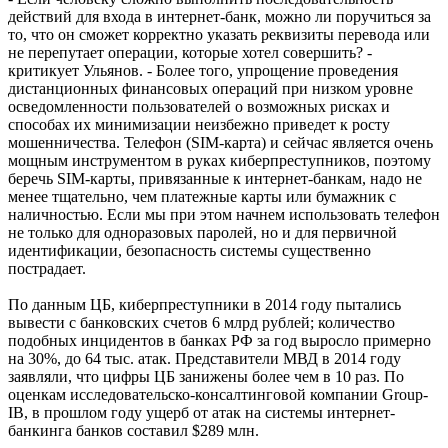
действий для входа в интернет-банк, можно ли поручиться за
то, что он сможет корректно указать реквизиты перевода или
не перепутает операции, которые хотел совершить? -
критикует Ульянов. - Более того, упрощение проведения
дистанционных финансовых операций при низком уровне
осведомленности пользователей о возможных рисках и
способах их минимизации неизбежно приведет к росту
мошенничества. Телефон (SIM-карта) и сейчас является очень
мощным инструментом в руках киберпреступников, поэтому
беречь SIM-карты, привязанные к интернет-банкам, надо не
менее тщательно, чем платежные карты или бумажник с
наличностью. Если мы при этом начнем использовать телефон
не только для одноразовых паролей, но и для первичной
идентификации, безопасность системы существенно
пострадает.
По данным ЦБ, киберпреступники в 2014 году пытались
вывести с банковских счетов 6 млрд рублей; количество
подобных инцидентов в банках РФ за год выросло примерно
на 30%, до 64 тыс. атак. Представители МВД в 2014 году
заявляли, что цифры ЦБ занижены более чем в 10 раз. По
оценкам исследовательско-консалтинговой компании Group-
IB, в прошлом году ущерб от атак на системы интернет-
банкинга банков составил $289 млн.