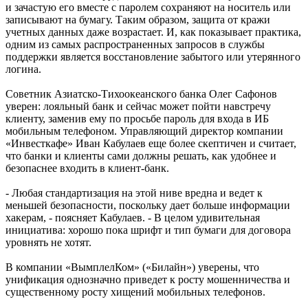
и зачастую его вместе с паролем сохраняют на носитель или
записывают на бумагу. Таким образом, защита от кражи
учетных данных даже возрастает. И, как показывает практика,
одним из самых распространенных запросов в службы
поддержки является восстановление забытого или утерянного
логина.
Советник Азиатско-Тихоокеанского банка Олег Сафонов
уверен: лояльный банк и сейчас может пойти навстречу
клиенту, заменив ему по просьбе пароль для входа в ИБ
мобильным телефоном. Управляющий директор компании
«Инвесткафе» Иван Кабулаев еще более скептичен и считает,
что банки и клиенты сами должны решать, как удобнее и
безопаснее входить в клиент-банк.
- Любая стандартизация на этой ниве вредна и ведет к
меньшей безопасности, поскольку дает больше информации
хакерам, - поясняет Кабулаев. - В целом удивительная
инициатива: хорошо пока шрифт и тип бумаги для договора
уровнять не хотят.
В компании «ВымплелКом» («Билайн») уверены, что
унификация однозначно приведет к росту мошенничества и
существенному росту хищений мобильных телефонов.