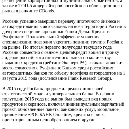
размещений корпоративных и муниципальных эмитентов, а
также в ТОП-5 андеррайтеров российского облигационного
рынка в рэнкинге CBonds.
Росбанк успешно завершил передачу ипотечного бизнеса и
автокредитования в автосалонах на всей территории России в
дочерние специализированные банки ДельтаКредит и
Русфинанс. Положительный эффект от усиления
специализации позволил укрепить позиции группы Росбанк
на рынке. По итогам первого полугодия текущего года
Росбанк совместно с банком ДельтаКредит вошел в тройку
лидеров российского ипотечного рынка по количеству
выданных кредитов (рейтинг Эксперт РА), а также занял 2-е
место совместно с Русфинанс Банком среди российских
автокредитных банков по объему портфеля автокредитов на 1
августа 2015 года (исследование Frank Research Group).
В 2015 году Росбанк продолжил реализацию своей
стратегической модели универсального банка. В первом
полугодии 2015 года на рынок был выведен ряд новых
продуктов и сервисов, включая индивидуальный зарплатный
проект, обновленные пакеты банковских услуг, мобильное
приложение «РОСБАНК Онлайн», кредиты с риск-
ориентированным ценообразованием и другие.