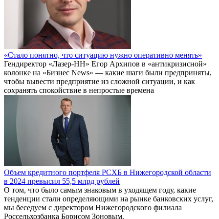
«Стало понятно, что ситуацию нужно оперативно менять»
Гендиректор «Лазер-НН» Егор Архипов в «антикризисной»
колонке на «Бизнес News» — какие шаги были предприняты,
чтобы вывести предприятие из сложной ситуации, и как
сохранять спокойствие в непростые времена
Объем кредитного портфеля РСХБ в Нижегородской области
в 2024 превысил 55,5 млрд рублей
О том, что было самым знаковым в уходящем году, какие
тенденции стали определяющими на рынке банковских услуг,
мы беседуем с директором Нижегородского филиала
Россельхозбанка Борисом Зоновым.