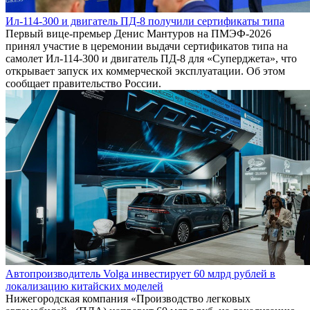
Ил-114-300 и двигатель ПД-8 получили сертификаты типа
Первый вице-премьер Денис Мантуров на ПМЭФ-2026
принял участие в церемонии выдачи сертификатов типа на
самолет Ил-114-300 и двигатель ПД-8 для «Суперджета», что
открывает запуск их коммерческой эксплуатации. Об этом
сообщает правительство России.
Автопроизводитель Volga инвестирует 60 млрд рублей в
локализацию китайских моделей
Нижегородская компания «Производство легковых