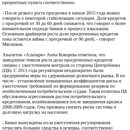
процентных пункта соответственно.
- После резкого роста просрочки в начале 2015 года можно
говорить о некоторой стабилизации ситуации. Доля кредитов
с просрочкой от 30 до 60 дней снижается, что говорит о более
внимательном подходе банков к процессу взыскания.
Основным драйвером роста доли просроченных кредитов
пока остаются займы с просрочкой от 90 дней, - говорит
Мясников.
Аналитик «Альпари» Анна Кокорева отметила, что
замедление темпов роста доли просроченных кредитов
связано с ужесточением контроля со стороны Центробанка
(ЦБ). С 2013 года регулятором неоднократно были
предприняты меры по сдерживанию розничного рынка. В их
числе - установление повышенных коэффициентов риска и
ужесточение требований по формированию резервов по
необеспеченным потребительским ссудам. Такая политика ЦБ
обусловлена агрессивным ростом потребительского
кредитования, возобновившимся после завершения кризиса
2008-2009 годов. Она призвана снизить риски системы и
долговую нагрузку на население.
- Банки вынуждены из-за ужесточения регулирования
отчислять большие средства в резервы, соответственно