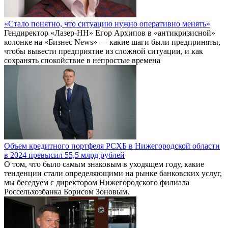
«Стало понятно, что ситуацию нужно оперативно менять»
Гендиректор «Лазер-НН» Егор Архипов в «антикризисной»
колонке на «Бизнес News» — какие шаги были предприняты,
чтобы вывести предприятие из сложной ситуации, и как
сохранять спокойствие в непростые времена
Объем кредитного портфеля РСХБ в Нижегородской области
в 2024 превысил 55,5 млрд рублей
О том, что было самым знаковым в уходящем году, какие
тенденции стали определяющими на рынке банковских услуг,
мы беседуем с директором Нижегородского филиала
Россельхозбанка Борисом Зоновым.