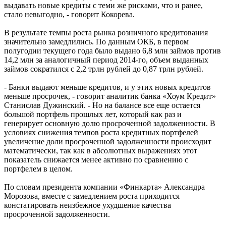
выдавать новые кредиты с теми же рисками, что и ранее,
стало невыгодно, - говорит Кокорева.
В результате темпы роста рынка розничного кредитования
значительно замедлились. По данным ОКБ, в первом
полугодии текущего года было выдано 6,8 млн займов против
14,2 млн за аналогичный период 2014-го, объем выданных
займов сократился с 2,2 трлн рублей до 0,87 трлн рублей.
- Банки выдают меньше кредитов, и у этих новых кредитов
меньше просрочек, - говорит аналитик банка «Хоум Кредит»
Станислав Дужинский. - Но на балансе все еще остается
большой портфель прошлых лет, который как раз и
генерирует основную долю просроченной задолженности. В
условиях снижения темпов роста кредитных портфелей
увеличение доли просроченной задолженности происходит
математически, так как в абсолютных выражениях этот
показатель снижается менее активно по сравнению с
портфелем в целом.
По словам президента компании «Финкарта» Александра
Морозова, вместе с замедлением роста приходится
констатировать неизбежное ухудшение качества
просроченной задолженности.