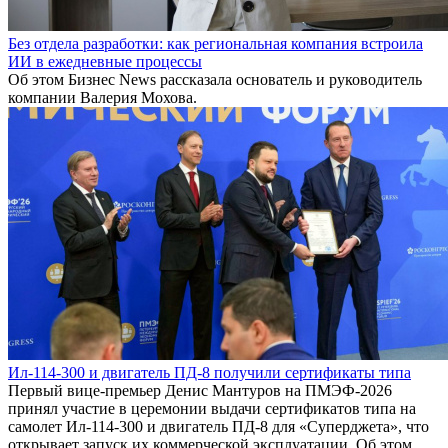
Без отдела разработки: как региональная компания встроила
ИИ в ежедневные процессы
Об этом Бизнес News рассказала основатель и руководитель
компании Валерия Мохова.
Ил-114-300 и двигатель ПД-8 получили сертификаты типа
Первый вице-премьер Денис Мантуров на ПМЭФ-2026
принял участие в церемонии выдачи сертификатов типа на
самолет Ил-114-300 и двигатель ПД-8 для «Суперджета», что
открывает запуск их коммерческой эксплуатации. Об этом