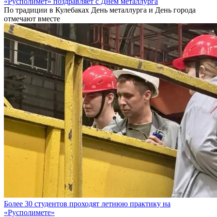
«Русполимет» поздравляет с Днем металлурга
По традиции в Кулебаках День металлурга и День города
отмечают вместе
Более 30 студентов проходят летнюю практику на
«Русполимете»