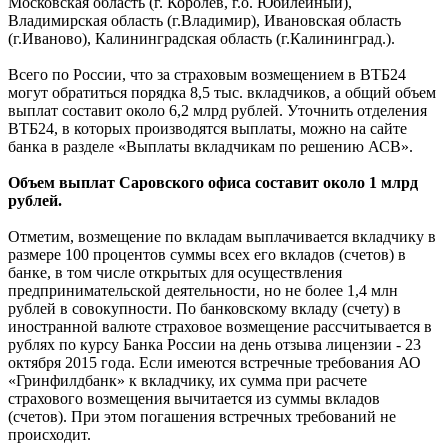
Московская область (г. Королев, г.о. Юбилейный),
Владимирская область (г.Владимир), Ивановская область
(г.Иваново), Калининградская область (г.Калининград.).
Всего по России, что за страховым возмещением в ВТБ24
могут обратиться порядка 8,5 тыс. вкладчиков, а общий объем
выплат составит около 6,2 млрд рублей. Уточнить отделения
ВТБ24, в которых производятся выплаты, можно на сайте
банка в разделе «Выплаты вкладчикам по решению АСВ».
Объем выплат Саровского офиса составит около 1 млрд
рублей.
Отметим, возмещение по вкладам выплачивается вкладчику в
размере 100 процентов суммы всех его вкладов (счетов) в
банке, в том числе открытых для осуществления
предпринимательской деятельности, но не более 1,4 млн
рублей в совокупности. По банковскому вкладу (счету) в
иностранной валюте страховое возмещение рассчитывается в
рублях по курсу Банка России на день отзыва лицензии - 23
октября 2015 года. Если имеются встречные требования АО
«Гринфилдбанк» к вкладчику, их сумма при расчете
страхового возмещения вычитается из суммы вкладов
(счетов). При этом погашения встречных требований не
происходит.