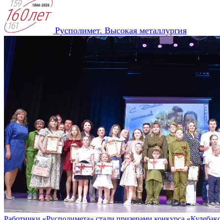
Русполимет. Высокая металлургия
Работники «Русполимета» стали призерами конкурса «Кулебакс