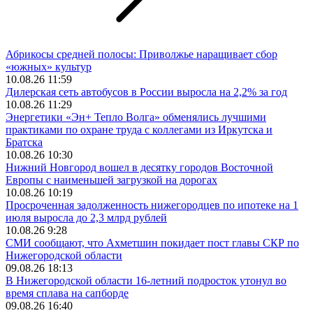
Абрикосы средней полосы: Приволжье наращивает сбор
«южных» культур
10.08.26 11:59
Дилерская сеть автобусов в России выросла на 2,2% за год
10.08.26 11:29
Энергетики «Эн+ Тепло Волга» обменялись лучшими
практиками по охране труда с коллегами из Иркутска и
Братска
10.08.26 10:30
Нижний Новгород вошел в десятку городов Восточной
Европы с наименьшей загрузкой на дорогах
10.08.26 10:19
Просроченная задолженность нижегородцев по ипотеке на 1
июля выросла до 2,3 млрд рублей
10.08.26 9:28
СМИ сообщают, что Ахметшин покидает пост главы СКР по
Нижегородской области
09.08.26 18:13
В Нижегородской области 16-летний подросток утонул во
время сплава на сапборде
09.08.26 16:40