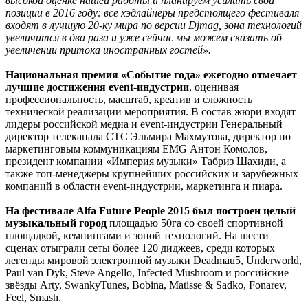
высокой оценке нашей работы и планируем усилить свои
позиции в 2016 году: все хэдлайнеры предстоящего фестиваля
входят в лучшую 20-ку мира по версии Djmag, зона технологий
увеличится в два раза и уже сейчас мы можем сказать об
увеличении притока иностранных гостей».
Национальная премия «Событие года» ежегодно отмечает
лучшие достижения event-индустрии
, оценивая
профессиональность, масштаб, креатив и сложность
технической реализации мероприятия. В состав жюри входят
лидеры российской медиа и event-индустрии Генеральный
директор телеканала СТС Эльмира Махмутова, директор по
маркетинговым коммуникациям EMG Антон Комолов,
президент компании «Империя музыки» Табриз Шахиди, а
также топ-менеджеры крупнейших российских и зарубежных
компаний в области event-индустрии, маркетинга и пиара.
На фестивале Alfa Future People 2015 был построен целый
музыкальный город
площадью 50га со своей спортивной
площадкой, кемпингами и зоной технологий. На шести
сценах отыграли сеты более 120 диджеев, среди которых
легенды мировой электронной музыки Deadmau5, Underworld,
Paul van Dyk, Steve Angello, Infected Mushroom и российские
звёзды Arty, SwankyTunes, Bobina, Matisse & Sadko, Fonarev,
Feel, Smash.