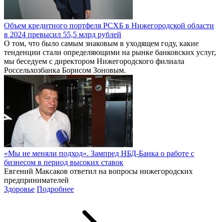
Объем кредитного портфеля РСХБ в Нижегородской области
в 2024 превысил 55,5 млрд рублей
О том, что было самым знаковым в уходящем году, какие
тенденции стали определяющими на рынке банковских услуг,
мы беседуем с директором Нижегородского филиала
Россельхозбанка Борисом Зоновым.
«Мы не меняли подход». Зампред НБД-Банка о работе с
бизнесом в период высоких ставок
Евгений Максаков ответил на вопросы нижегородских
предпринимателей
Здоровье
Подробнее