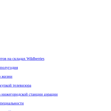
ов на складах Wildberries
 полугодия
з жизни
купкой телевизора
а нижегородской станции аэрации
специальности