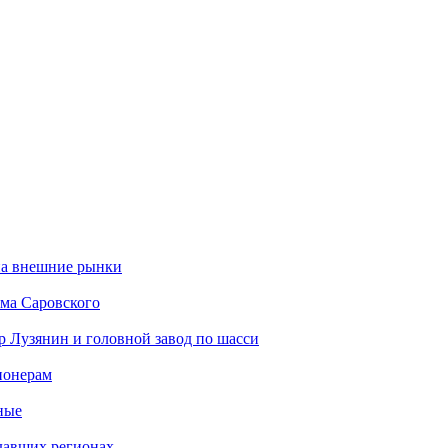
на внешние рынки
има Саровского
р Лузянин и головной завод по шасси
ионерам
ные
адавших регионах