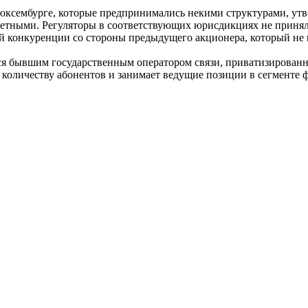
Люксембурге, которые предпринимались некими структурами, у
тными. Регуляторы в соответствующих юрисдикциях не приняли
 конкуренции со стороны предыдущего акционера, который не и
ся бывшим государственным оператором связи, приватизированн
количеству абонентов и занимает ведущие позиции в сегменте ф