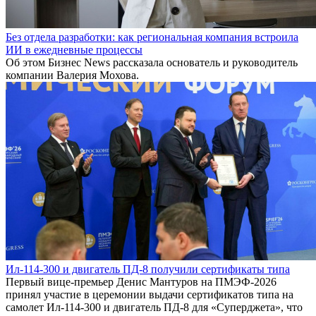
Без отдела разработки: как региональная компания встроила
ИИ в ежедневные процессы
Об этом Бизнес News рассказала основатель и руководитель
компании Валерия Мохова.
Ил-114-300 и двигатель ПД-8 получили сертификаты типа
Первый вице-премьер Денис Мантуров на ПМЭФ-2026
принял участие в церемонии выдачи сертификатов типа на
самолет Ил-114-300 и двигатель ПД-8 для «Суперджета», что