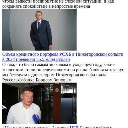
чтобы вывести предприятие из сложной ситуации, и как
сохранять спокойствие в непростые времена
Объем кредитного портфеля РСХБ в Нижегородской области
в 2024 превысил 55,5 млрд рублей
О том, что было самым знаковым в уходящем году, какие
тенденции стали определяющими на рынке банковских услуг,
мы беседуем с директором Нижегородского филиала
Россельхозбанка Борисом Зоновым.
«Мы не меняли подход». Зампред НБД-Банка о работе с