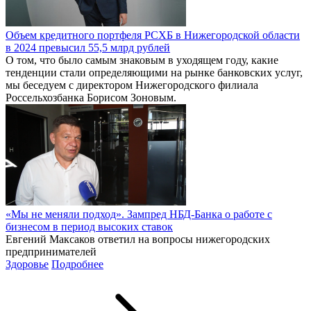
Объем кредитного портфеля РСХБ в Нижегородской области
в 2024 превысил 55,5 млрд рублей
О том, что было самым знаковым в уходящем году, какие
тенденции стали определяющими на рынке банковских услуг,
мы беседуем с директором Нижегородского филиала
Россельхозбанка Борисом Зоновым.
«Мы не меняли подход». Зампред НБД-Банка о работе с
бизнесом в период высоких ставок
Евгений Максаков ответил на вопросы нижегородских
предпринимателей
Здоровье
Подробнее