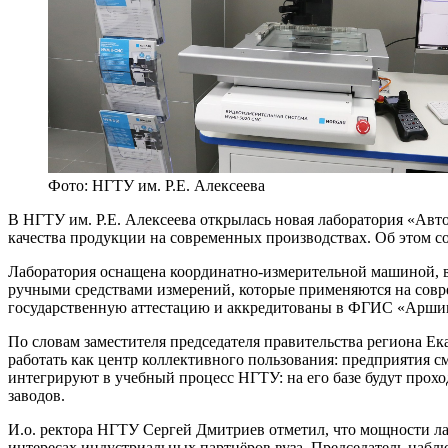
Фото: НГТУ им. Р.Е. Алексеева
В НГТУ им. Р.Е. Алексеева открылась новая лаборатория «Авт
качества продукции на современных производствах. Об этом с
Лаборатория оснащена координатно‑измерительной машиной,
ручными средствами измерений, которые применяются на совр
государственную аттестацию и аккредитованы в ФГИС «Аршин»
По словам заместителя председателя правительства региона Ек
работать как центр коллективного пользования: предприятия 
интегрируют в учебный процесс НГТУ: на его базе будут про
заводов.
И.о. ректора НГТУ Сергей Дмитриев отметил, что мощности ла
интересах индустриальных партнёров вуза. Председатель набл