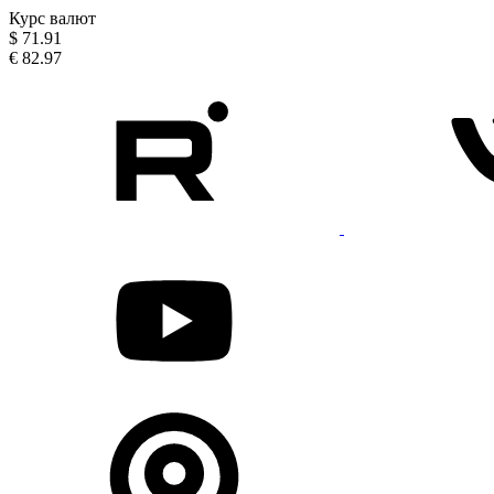
Курс валют
$
71.91
€
82.97