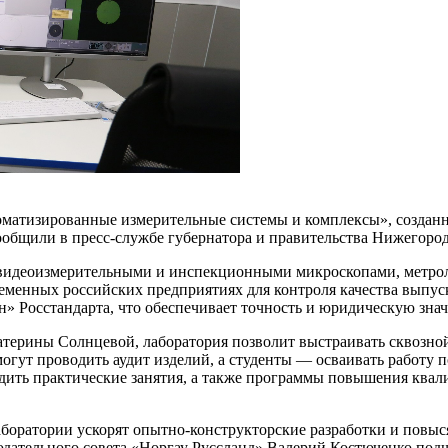
оматизированные измерительные системы и комплексы», созданн
ообщили в пресс-службе губернатора и правительства Нижегород
 видеоизмерительными и инспекционными микроскопами, метро
еменных российских предприятиях для контроля качества выпус
 Росстандарта, что обеспечивает точность и юридическую зна
атерины Солнцевой, лаборатория позволит выстраивать сквозной 
смогут проводить аудит изделий, а студенты — осваивать работ
ходить практические занятия, а также программы повышения кв
боратории ускорят опытно‑конструкторские разработки и повыся
юдательного совета «Норгау Руссланд» Валерий Костюченко под