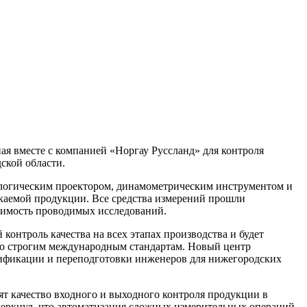
ая вместе с компанией «Норгау Руссланд» для контроля
ской области.
логическим проектором, динамометрическим инструментом и
каемой продукции. Все средства измерений прошли
чимость проводимых исследований.
контроль качества на всех этапах производства и будет
у по строгим международным стандартам. Новый центр
алификации и переподготовки инженеров для нижегородских
т качество входного и выходного контроля продукции в
черкнул, что автоматизация сложных измерительных операций