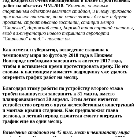
год ожидается очень насыщенным в плане строительных
работ на объектах ЧМ-2018.
"Конечно, основным
спортивным объектом является стадион, и к нему приковано
пристальное внимание, но не менее важны для нас и другие
проекты: строительство гостиниц, станции метро
"Стрелка", дорожной сети, Борской транспортной системы,
ввод в эксплуатацию нового терминала аэропорта
"Стригино" и т.д." - пояснил он.
Как отметил губернатор, возведение стадиона к
чемпионату мира по футболу 2018 года в Нижнем
Новгороде необходимо завершить к августу 2017 года,
чтобы в оставшееся время протестировать арену. По его
словам, к настоящему моменту подрядчику уже удалось
опередить график работ на месяц.
Благодаря этому работы по устройству второго этажа
трибун планируется завершить к 31 марта, вместо
планировавшегося 30 апреля. Этим летом начнется
устройстство верхнего яруса железобетонных конструкций
и монтаж крыши стадиона. Как предположил глава
региона, в летний период строители смогут опередить
график еще на один месяц.
Возведение стадиона на 45 тыс. мест к чемпионату мира