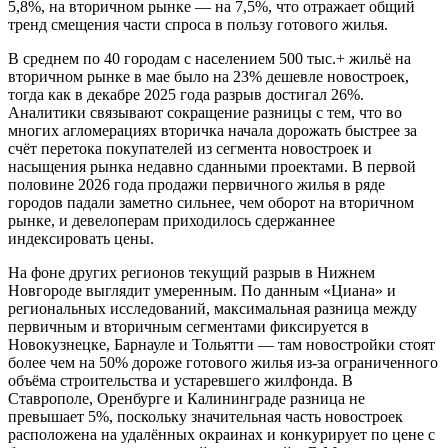
5,8%, на вторичном рынке — на 7,5%, что отражает общий
тренд смещения части спроса в пользу готового жилья.
В среднем по 40 городам с населением 500 тыс.+ жильё на
вторичном рынке в мае было на 23% дешевле новостроек,
тогда как в декабре 2025 года разрыв достигал 26%.
Аналитики связывают сокращение разницы с тем, что во
многих агломерациях вторичка начала дорожать быстрее за
счёт перетока покупателей из сегмента новостроек и
насыщения рынка недавно сданными проектами. В первой
половине 2026 года продажи первичного жилья в ряде
городов падали заметно сильнее, чем оборот на вторичном
рынке, и девелоперам приходилось сдержаннее
индексировать цены.
На фоне других регионов текущий разрыв в Нижнем
Новгороде выглядит умеренным. По данным «Циана» и
региональных исследований, максимальная разница между
первичным и вторичным сегментами фиксируется в
Новокузнецке, Барнауле и Тольятти — там новостройки стоят
более чем на 50% дороже готового жилья из‑за ограниченного
объёма строительства и устаревшего жилфонда. В
Ставрополе, Оренбурге и Калининграде разница не
превышает 5%, поскольку значительная часть новостроек
расположена на удалённых окраинах и конкурирует по цене с