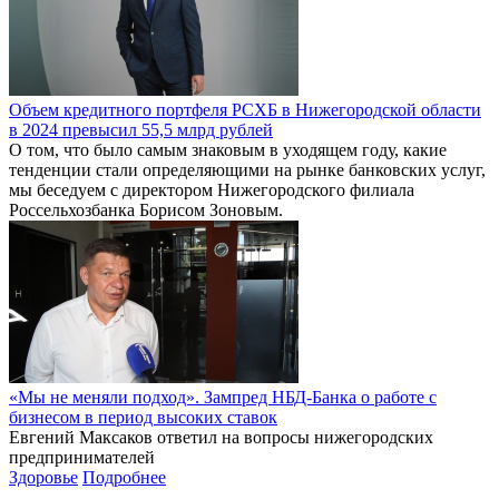
Объем кредитного портфеля РСХБ в Нижегородской области
в 2024 превысил 55,5 млрд рублей
О том, что было самым знаковым в уходящем году, какие
тенденции стали определяющими на рынке банковских услуг,
мы беседуем с директором Нижегородского филиала
Россельхозбанка Борисом Зоновым.
«Мы не меняли подход». Зампред НБД-Банка о работе с
бизнесом в период высоких ставок
Евгений Максаков ответил на вопросы нижегородских
предпринимателей
Здоровье
Подробнее