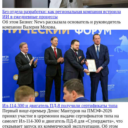
Без отдела разработки: как региональная компания встроила
ИИ в ежедневные процессы
Об этом Бизнес News рассказала основатель и руководитель
компании Валерия Мохова.
Ил-114-300 и двигатель ПД-8 получили сертификаты типа
Первый вице-премьер Денис Мантуров на ПМЭФ-2026
принял участие в церемонии выдачи сертификатов типа на
самолет Ил-114-300 и двигатель ПД-8 для «Суперджета», что
открывает запуск их коммерческой эксплуатации. Об этом