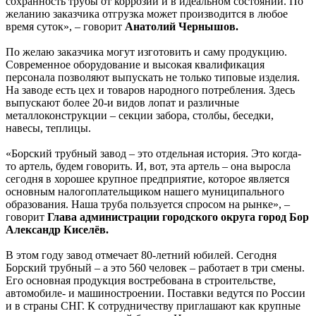
сохранность трубы от коррозии и в идеальном состоянии. По
желанию заказчика отгрузка может производится в любое
время суток», – говорит
Анатолий Чернышов.
По желаю заказчика могут изготовить и саму продукцию.
Современное оборудование и высокая квалификация
персонала позволяют выпускать не только типовые изделия.
На заводе есть цех и товаров народного потребления. Здесь
выпускают более 20-и видов лопат и различные
металлоконструкции – секции забора, столбы, беседки,
навесы, теплицы.
«Борский трубный завод – это отдельная история. Это когда-
то артель, будем говорить. И, вот, эта артель – она выросла
сегодня в хорошее крупное предприятие, которое является
основным налогоплательщиком нашего муниципального
образования. Наша труба пользуется спросом на рынке», –
говорит
Глава администрации городского округа город Бор
Александр Киселёв.
В этом году завод отмечает 80-летний юбилей. Сегодня
Борский трубный – а это 560 человек – работает в три смены.
Его основная продукция востребована в строительстве,
автомобиле- и машиностроении. Поставки ведутся по России
и в страны СНГ. К сотрудничеству приглашают как крупные