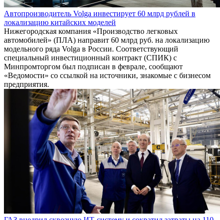
Автопроизводитель Volga инвестирует 60 млрд рублей в
локализацию китайских моделей
Нижегородская компания «Производство легковых
автомобилей» (ПЛА) направит 60 млрд руб. на локализацию
модельного ряда Volga в России. Соответствующий
специальный инвестиционный контракт (СПИК) с
Минпромторгом был подписан в феврале, сообщают
«Ведомости» со ссылкой на источники, знакомые с бизнесом
предприятия.
ГАЗ внедрил сквозную ИТ-систему и сократил затраты на 110