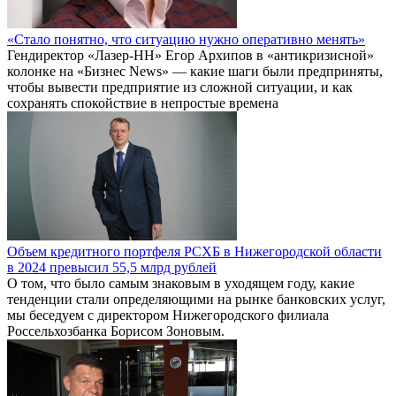
«Стало понятно, что ситуацию нужно оперативно менять»
Гендиректор «Лазер-НН» Егор Архипов в «антикризисной»
колонке на «Бизнес News» — какие шаги были предприняты,
чтобы вывести предприятие из сложной ситуации, и как
сохранять спокойствие в непростые времена
Объем кредитного портфеля РСХБ в Нижегородской области
в 2024 превысил 55,5 млрд рублей
О том, что было самым знаковым в уходящем году, какие
тенденции стали определяющими на рынке банковских услуг,
мы беседуем с директором Нижегородского филиала
Россельхозбанка Борисом Зоновым.